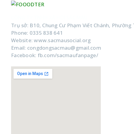
CÔNG TY TNHH XÃ HỘI SẮC MÀU
Trụ sở: B10, Chung Cư Phạm Viết Chánh, Phường 
Phone: 0335 838 641
Website: www.sacmausocial.org
Email: congdongsacmau@gmail.com
Facebook: fb.com/sacmaufanpage/
Google Map