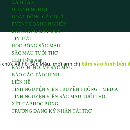
CÁ NHÂN
DOANH NGHIỆP
HOẠT ĐỘNG GÂY QUỸ
EVENT DOANH NGHIỆP
BÁN HÀNG GÂY QUỸ
TIN TỨC
HỌC BỔNG SẮC MÀU
SẮC MÀU TUỔI THƠ
CLB Tiếng Anh
 chức Xã hội Sắc Màu, mời anh chị
bấm vào hình bên 
BÁO CHÍ NÓI VỀ SẮC MÀU
BÁO CÁO TÀI CHÍNH
LIÊN HỆ
TÌNH NGUYỆN VIÊN TRUYỀN THÔNG – MEDIA
TÌNH NGUYỆN VIÊN SẮC MÀU TUỔI THƠ
XÉT CẤP HỌC BỔNG
TRƯỜNG ĐĂNG KÝ NHẬN TÀI TRỢ