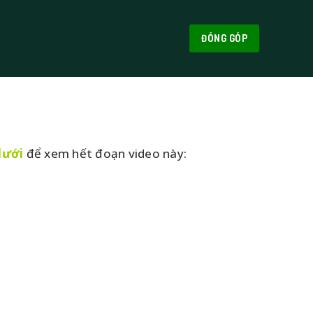
ĐÓNG GÓP
dưới
để xem hết đoạn video này: