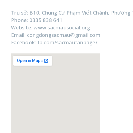
CÔNG TY TNHH XÃ HỘI SẮC MÀU
Trụ sở: B10, Chung Cư Phạm Viết Chánh, Phường 
Phone: 0335 838 641
Website: www.sacmausocial.org
Email: congdongsacmau@gmail.com
Facebook: fb.com/sacmaufanpage/
Google Map