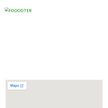
CÔNG TY TNHH XÃ HỘI SẮC MÀU
Trụ sở: B10, Chung Cư Phạm Viết Chánh, Phường
Thạnh Mỹ Tây, Thành phố Hồ Chí Minh
Phone: 0335 838 641
Website: www.sacmausocial.org
Email: congdongsacmau@gmail.com
Facebook: fb.com/sacmaufanpage/
Google Map