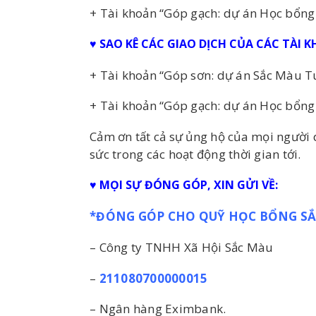
+ Tài khoản “Góp gạch: dự án Học bổn
♥ SAO KÊ CÁC GIAO DỊCH CỦA CÁC TÀI
+ Tài khoản “Góp sơn: dự án Sắc Màu T
+ Tài khoản “Góp gạch: dự án Học bổn
Cảm ơn tất cả sự ủng hộ của mọi người 
sức trong các hoạt động thời gian tới.
♥ MỌI SỰ ĐÓNG GÓP, XIN GỬI VỀ:
*ĐÓNG GÓP CHO QUỸ HỌC BỔNG SẮ
– Công ty TNHH Xã Hội Sắc Màu
–
211080700000015
– Ngân hàng Eximbank.