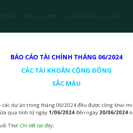
DỰ ÁN
NHÀ TÀI TRỢ
HOẠT ĐỘNG GÂY QUỸ
T
BÁO CÁO TÀI CHÍNH THÁNG 06/2024
CÁC TÀI KHOẢN CỘNG ĐỒNG
SẮC MÀU
 các dự án trong tháng 06/2024 đều được công khai min
vừa qua tính từ ngày
1/06/2024
đến ngày
30/06/2024
n
uổi Thơ:
Chi tiết tại đây.