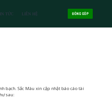
ĐÓNG GÓP
IN TỨC
LIÊN HỆ
h bạch. Sắc Màu xin cập nhật báo cáo tài
hư sau: