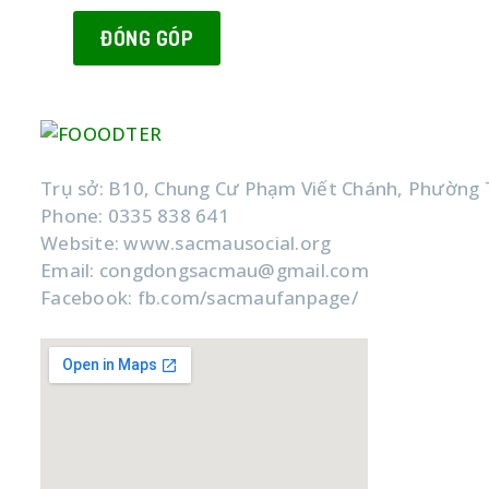
ĐÓNG GÓP
CÔNG TY TNHH XÃ HỘI SẮC MÀU
Trụ sở: B10, Chung Cư Phạm Viết Chánh, Phường 
Phone: 0335 838 641
Website: www.sacmausocial.org
Email: congdongsacmau@gmail.com
Facebook: fb.com/sacmaufanpage/
Google Map