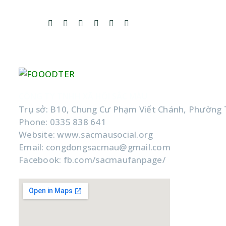
CÔNG TY TNHH XÃ HỘI SẮC MÀU
Trụ sở: B10, Chung Cư Phạm Viết Chánh, Phường 
Phone: 0335 838 641
Website: www.sacmausocial.org
Email: congdongsacmau@gmail.com
Facebook: fb.com/sacmaufanpage/
Google Map