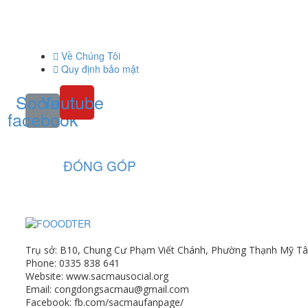
LIÊN KẾT
Về Chúng Tôi
Quy định bảo mật
Social-
Youtube
facebook
ĐÓNG GÓP
CÔNG TY TNHH XÃ HỘI SẮC MÀU
Trụ sở: B10, Chung Cư Phạm Viết Chánh, Phường Thạnh Mỹ Tâ
Phone: 0335 838 641
Website: www.sacmausocial.org
Email: congdongsacmau@gmail.com
Facebook: fb.com/sacmaufanpage/