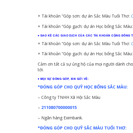
+ Tài khoản “Góp sơn: dự án Sắc Màu Tuổi Thơ:
C
+ Tài khoản “Góp gạch: dự án Học bổng Sắc Màu
♥ SAO KÊ CÁC GIAO DỊCH CỦA CÁC TÀI KHOẢN CỘNG ĐỒNG T
+ Tài khoản “Góp sơn: dự án Sắc Màu Tuổi Thơ:
C
+ Tài khoản “Góp gạch: dự án Học bổng Sắc Màu
Cảm ơn tất cả sự ủng hộ của mọi người dành cho 
tới.
♥ MỌI SỰ ĐÓNG GÓP, XIN GỬI VỀ:
*ĐÓNG GÓP CHO QUỸ HỌC BỔNG SẮC MÀU:
– Công ty TNHH Xã Hội Sắc Màu
–
211080700000015
– Ngân hàng Eximbank.
*ĐÓNG GÓP CHO QUỸ SẮC MÀU TUỔI THƠ: