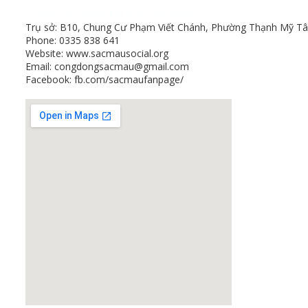
CÔNG TY TNHH XÃ HỘI SẮC MÀU
Trụ sở: B10, Chung Cư Phạm Viết Chánh, Phường Thạnh Mỹ Tâ
Phone: 0335 838 641
Website: www.sacmausocial.org
Email: congdongsacmau@gmail.com
Facebook: fb.com/sacmaufanpage/
GOOGLE MAP