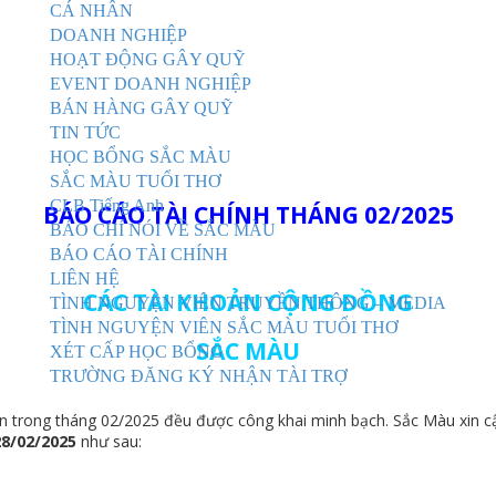
CÁ NHÂN
DOANH NGHIỆP
HOẠT ĐỘNG GÂY QUỸ
EVENT DOANH NGHIỆP
BÁN HÀNG GÂY QUỸ
TIN TỨC
HỌC BỔNG SẮC MÀU
SẮC MÀU TUỔI THƠ
CLB Tiếng Anh
BÁO CÁO TÀI CHÍNH THÁNG 02/2025
BÁO CHÍ NÓI VỀ SẮC MÀU
BÁO CÁO TÀI CHÍNH
LIÊN HỆ
CÁC TÀI KHOẢN CỘNG ĐỒNG
TÌNH NGUYỆN VIÊN TRUYỀN THÔNG – MEDIA
TÌNH NGUYỆN VIÊN SẮC MÀU TUỔI THƠ
SẮC MÀU
XÉT CẤP HỌC BỔNG
TRƯỜNG ĐĂNG KÝ NHẬN TÀI TRỢ
n trong thá
n
g 02/2025 đều được công khai minh bạch. Sắc Màu xin cậ
8/02/2025
như sau: