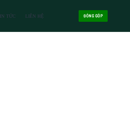
ĐÓNG GÓP
IN TỨC
LIÊN HỆ