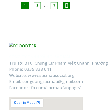
…
1
2
7
CÔNG TY TNHH XÃ HỘI SẮC MÀU
Trụ sở: B10, Chung Cư Phạm Viết Chánh, Phường 
Phone: 0335 838 641
Website: www.sacmausocial.org
Email: congdongsacmau@gmail.com
Facebook: fb.com/sacmaufanpage/
Google Map